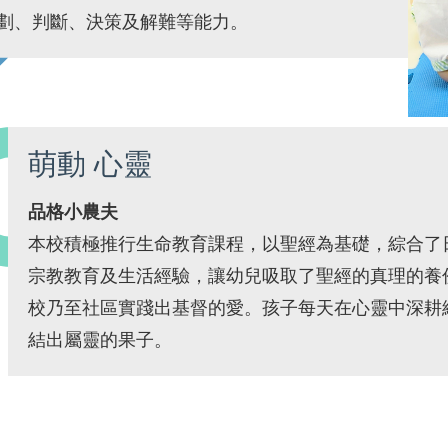
劃、判斷、決策及解難等能力。
萌動 心靈
品格小農夫
本校積極推行生命教育課程，以聖經為基礎，綜合了
宗教教育及生活經驗，讓幼兒吸取了聖經的真理的養
校乃至社區實踐出基督的愛。孩子每天在心靈中深耕
結出屬靈的果子。