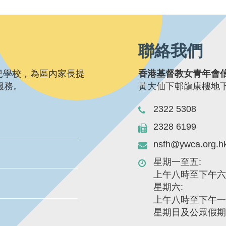
聯絡我們
兒學校，為區內家長提
香港基督教女青年會
服務。
黃大仙下邨龍康樓地下1
2322 5308
2328 6199
nsfh@ywca.org.h
星期一至五:
上午八時至下午六時
星期六:
上午八時至下午
星期日及公眾假